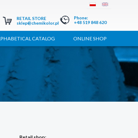
Phone
:
RETAIL STORE
+48 519 848 620
sklep@chemikolor.pl
LPHABETICAL CATALOG
ONLINE SHOP
Retail shop: