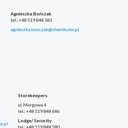
Agnieszka Bończak
tel.: +48 519 848 581
agnieszka.bonczak@chemikolor.pl
Storekeepers
ul. Morgowa 4
tel.: +48 519 848 686
Lodge/ Security
r.pl
tel.: +48 519 848 580