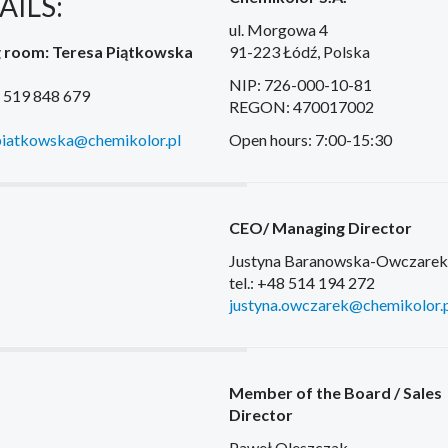
AILS:
ul. Morgowa 4
g room: Teresa Piątkowska
91-223 Łódź, Polska
NIP: 726-000-10-81
8 519 848 679
REGON: 470017002
piatkowska@chemikolor.pl
Open hours: 7:00-15:30
CEO/ Managing Director
Justyna Baranowska-Owczarek
tel.: +48 514 194 272
justyna.owczarek@chemikolor.p
Member of the Board / Sales
Director
Paweł Oleszczak