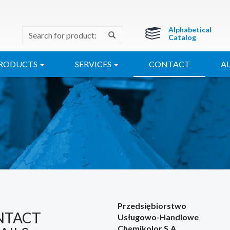
Alphabetical
Catalog
RODUCTS
SERVICES
CONTACT
A
Przedsiębiorstwo
NTACT
Usługowo-Handlowe
Chemikolor S.A.