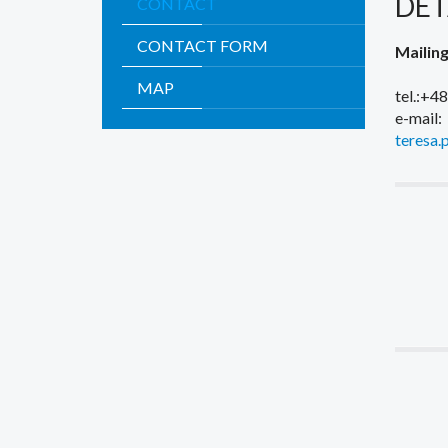
DET
CONTACT
CONTACT FORM
Mailin
MAP
tel.:+4
e-mail:
teresa.