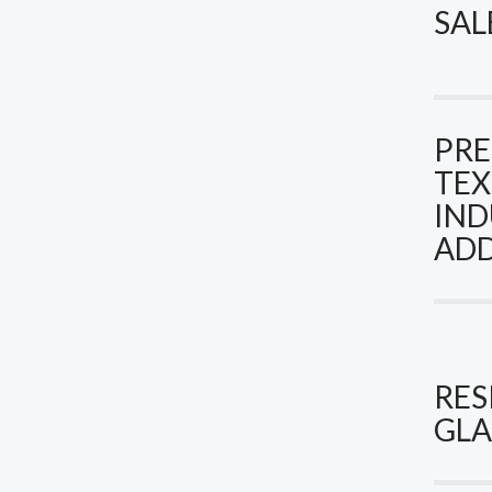
SAL
PRE
TEX
IND
ADD
RES
GLA