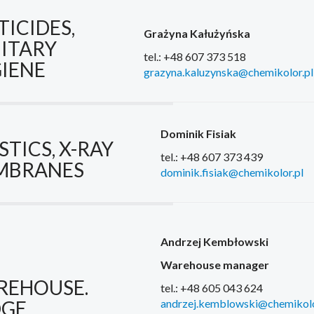
TICIDES,
Grażyna Kałużyńska
ITARY
tel.: +48 607 373 518
IENE
grazyna.kaluzynska@chemikolor.pl
Dominik Fisiak
STICS, X-RAY
tel.: +48 607 373 439
MBRANES
dominik.fisiak@chemikolor.pl
Andrzej Kembłowski
Warehouse manager
REHOUSE.
tel.: +48 605 043 624
DGE
andrzej.kemblowski@chemikolo