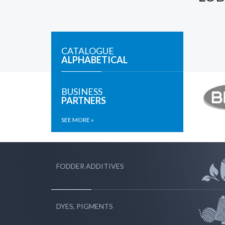
CATALOGUE
ALPHABETICAL
BUSINESS
PARTNERS
SEE MORE »
FODDER ADDITIVES
DYES, PIGMENTS