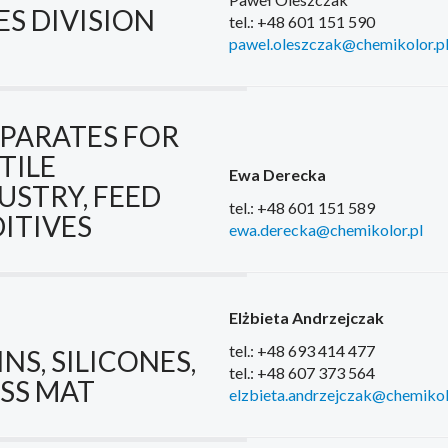
ES DIVISION
tel.: +48 601 151 590
pawel.oleszczak@chemikolor.p
PARATES FOR
TILE
Ewa Derecka
USTRY, FEED
tel.: +48 601 151 589
ITIVES
ewa.derecka@chemikolor.pl
Elżbieta Andrzejczak
tel.: +48 693 414 477
INS, SILICONES,
tel.: +48 607 373 564
SS MAT
elzbieta.andrzejczak@chemikol