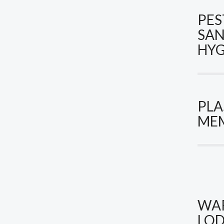
PES
SAN
HYG
PLA
ME
WA
LO