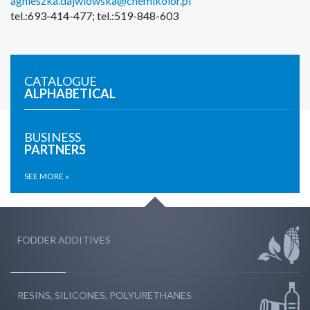
agnieszka.dajwlowska@chemikolor.pl
tel.:693-414-477; tel.:519-848-603
CATALOGUE
ALPHABETICAL
BUSINESS
PARTNERS
SEE MORE »
FODDER ADDITIVES
RESINS, SILICONES, POLYURETHANES