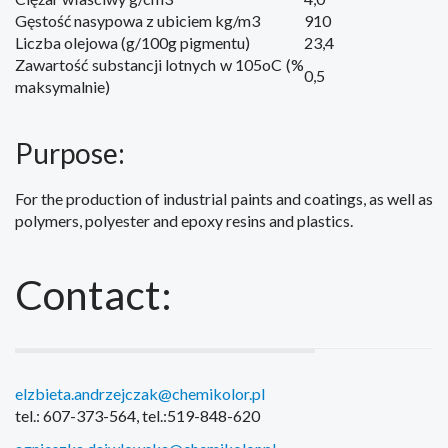
Gęstość nasypowa z ubiciem kg/m3
910
Liczba olejowa (g/100g pigmentu)
23,4
Zawartość substancji lotnych w 105oC (%
0,5
maksymalnie)
Purpose:
For the production of
industrial paints
and coatings
, as well as
polymers
,
polyester and epoxy resins
and plastics.
Contact:
elzbieta.andrzejczak@chemikolor.pl
tel.: 607-373-564, tel.:519-848-620