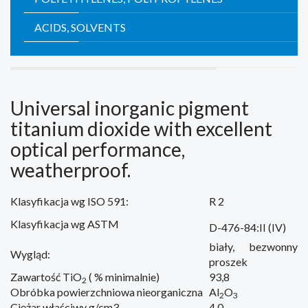
ACIDS, SOLVENTS
Universal
inorganic pigment
titanium dioxide
with excellent
optical performance
,
weatherproof
.
Klasyfikacja wg ISO 591:
R 2
Klasyfikacja wg ASTM
D-476-84:II (IV)
biały, bezwonny
Wygląd:
proszek
Zawartość TiO
( % minimalnie)
93,8
2
Obróbka powierzchniowa nieorganiczna
Al
O
2
3
Ciężar właściwy g/cm3
4,0