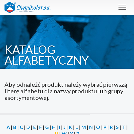
Toggl
navig
KATALOG
ALFABETYCZNY
Aby odnaleźć produkt należy wybrać pierwszą
literę alfabetu dla nazwy produktu lub grupy
asortymentowej.
A
|
B
|
C
|
D
|
E
|
F
|
G
|
H
|
I
|
J
|
K
|
L
|
M
|
N
|
O
|
P
|
R
|
S
|
T
|
U
|
W
|
Y
|
Z