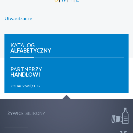
Utwardzacze
KATALOG
ALFABETYCZNY
PARTNERZY
HANDLOWI
ZOBACZ WIĘCEJ »
ŻYWICE, SILIKONY