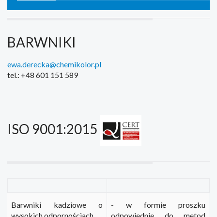
BARWNIKI
ewa.derecka@chemikolor.pl
tel.: +48 601 151 589
ISO 9001:2015
Barwniki kadziowe o
- w formie proszku
wysokich odpornościach
odpowiednie do metod