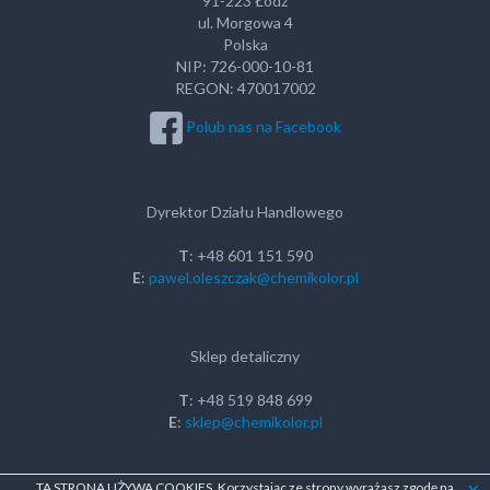
91-223 Łódź
ul. Morgowa 4
Polska
NIP: 726-000-10-81
REGON: 470017002
Polub nas na Facebook
Dyrektor Działu Handlowego
T
: +48 601 151 590
E
:
pawel.oleszczak@chemikolor.pl
Sklep detaliczny
T
: +48 519 848 699
E
:
sklep@chemikolor.pl
TA STRONA UŻYWA COOKIES. Korzystając ze strony wyrażasz zgodę na