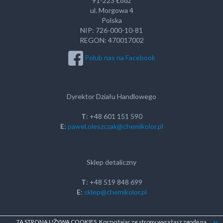
91-223 Łódź
ul. Morgowa 4
Polska
NIP: 726-000-10-81
REGON: 470017002
Polub nas na Facebook
Dyrektor Działu Handlowego
T
: +48 601 151 590
E
:
pawel.oleszczak@chemikolor.pl
Sklep detaliczny
T
: +48 519 848 699
E
:
sklep@chemikolor.pl
TA STRONA UŻYWA COOKIES. Korzystając ze strony wyrażasz zgodę na