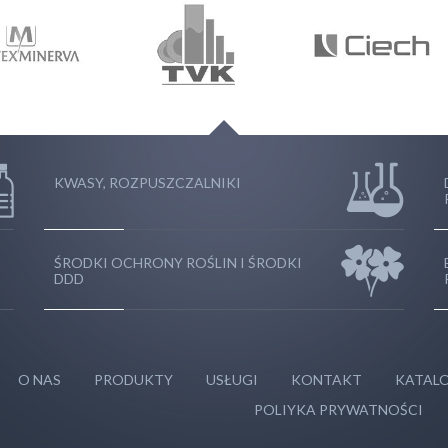
KWASY, ROZPUSZCZALNIKI
ŚRODKI OCHRONY ROŚLIN I ŚRODKI
DDD
O NAS
PRODUKTY
USŁUGI
KONTAKT
KATALO
POLIYKA PRYWATNOŚCI