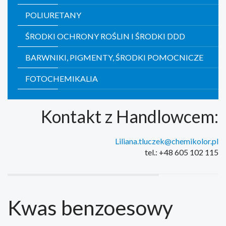
POLIURETANY
ŚRODKI OCHRONY ROŚLIN I ŚRODKI DDD
BARWNIKI, PIGMENTY, ŚRODKI POMOCNICZE
FOTOCHEMIKALIA
Kontakt z Handlowcem:
Liliana.tluczek@chemikolor.pl
tel.: +48 605 102 115
Kwas benzoesowy