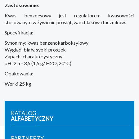
Zastosowanie:
Kwas benzoesowy jest regulatorem kwasowości
stosowanym w żywieniu prosiąt, warchlaków i tuczników.
Specyfikacja:
Synonimy: kwas benzenokarboksylowy
Wygląd: biały, sypki proszek
Zapach: charakterystyczny
pH: 2,5 - 3,5 (1,5 g/ H2O, 20°C)
Opakowania:
Worki 25 kg
KATALOG
ALFABETYCZNY
PARTNERZY