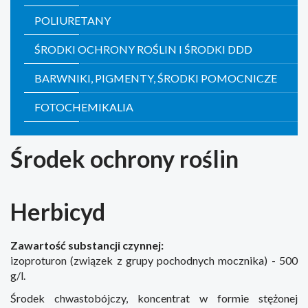
POLIURETANY
ŚRODKI OCHRONY ROŚLIN I ŚRODKI DDD
BARWNIKI, PIGMENTY, ŚRODKI POMOCNICZE
FOTOCHEMIKALIA
Środek ochrony roślin
Herbicyd
Zawartość substancji czynnej:
izoproturon (związek z grupy pochodnych mocznika) - 500
g/l.
Środek chwastobójczy, koncentrat w formie stężonej