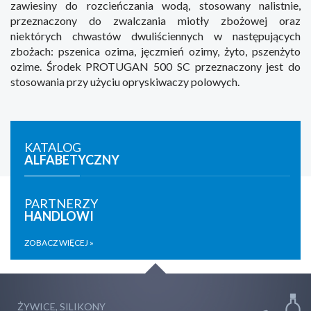
zawiesiny do rozcieńczania wodą, stosowany nalistnie,
przeznaczony do zwalczania miotły zbożowej oraz
niektórych chwastów dwuliściennych w następujących
zbożach: pszenica ozima, jęczmień ozimy, żyto, pszenżyto
ozime. Środek PROTUGAN 500 SC przeznaczony jest do
stosowania przy użyciu opryskiwaczy polowych.
KATALOG
ALFABETYCZNY
PARTNERZY
HANDLOWI
ZOBACZ WIĘCEJ »
ŻYWICE, SILIKONY